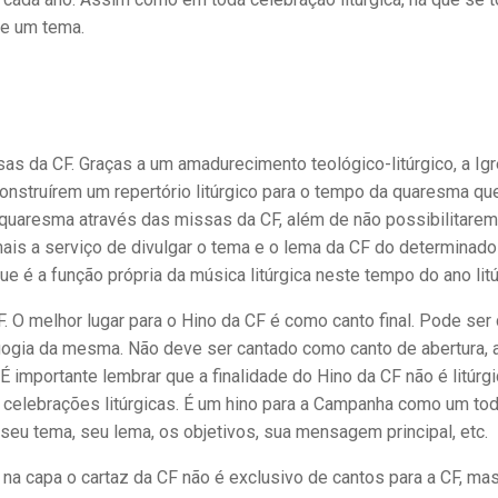
 de um tema.
sas da CF. Graças a um amadurecimento teológico-litúrgico, a Igr
nstruírem um repertório litúrgico para o tempo da quaresma qu
 quaresma através das missas da CF, além de não possibilitarem
mais a serviço de divulgar o tema e o lema da CF do determinado
e é a função própria da música litúrgica neste tempo do ano litú
 O melhor lugar para o Hino da CF é como canto final. Pode ser
agogia da mesma. Não deve ser cantado como canto de abertura, a
É importante lembrar que a finalidade do Hino da CF não é litúrg
 celebrações litúrgicas. É um hino para a Campanha como um tod
seu tema, seu lema, os objetivos, sua mensagem principal, etc.
a capa o cartaz da CF não é exclusivo de cantos para a CF, ma