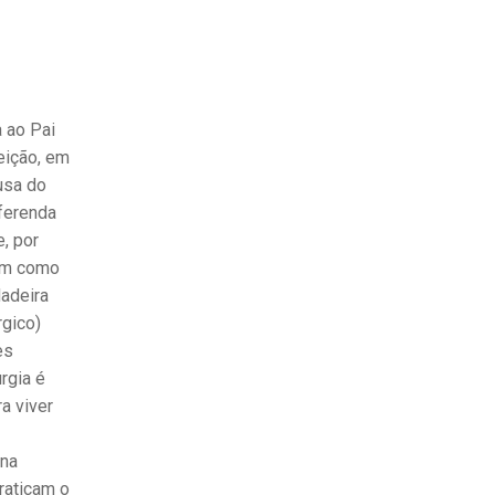
a ao Pai
eição, em
usa do
oferenda
e, por
sim como
dadeira
rgico)
es
rgia é
a viver
 na
raticam o