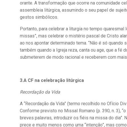
orante. A transformação que ocorre na comunidade cel
assembleia litúrgica, assumindo o seu papel de sujei
gestos simbólicos.
Portanto, para celebrar a liturgia no tempo quaresmal
missas”, mas celebrar o mistério pascal de Cristo ala
ao nos apontar determinado tema. “Não é só quando se 
também quando a Igreja reza, canta ou age, que a fé d
submeterem de modo racional e receberem com mais a
3.A CF na celebração litúrgica
Recordação da Vida
A “Recordação da Vida” (termo recolhido no Ofício Di
Conforme previsto no Missal Romano (p. 390, n. 3), “o
breves palavras, introduzir os fiéis na missa do dia
prece e muito menos como uma “intenção”, mas como u