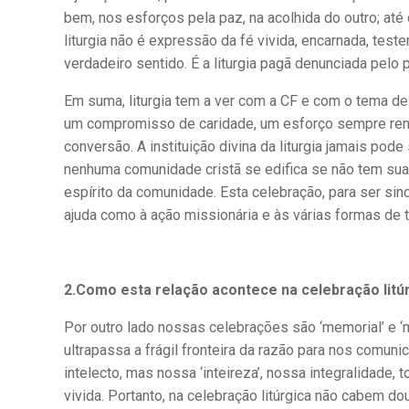
bem, nos esforços pela paz, na acolhida do outro; até 
liturgia não é expressão da fé vivida, encarnada, tes
verdadeiro sentido. É a liturgia pagã denunciada pelo 
Em suma, liturgia tem a ver com a CF e com o tema des
um compromisso de caridade, um esforço sempre reno­
conversão. A instituição divina da liturgia jamais pod
nenhuma comunidade cristã se edifica se não tem sua r
espírito da comunidade. Esta celebração, para ser sin
ajuda como à ação missionária e às várias formas de t
2.Como esta relação acontece na celebração litú
Por outro lado nossas celebrações são ‘memorial’ e ‘m
ultrapassa a frágil fronteira da razão para nos comun
intelecto, mas nossa ‘inteireza’, nossa integralidade
vivida. Portanto, na celebração litúrgica não cabem d