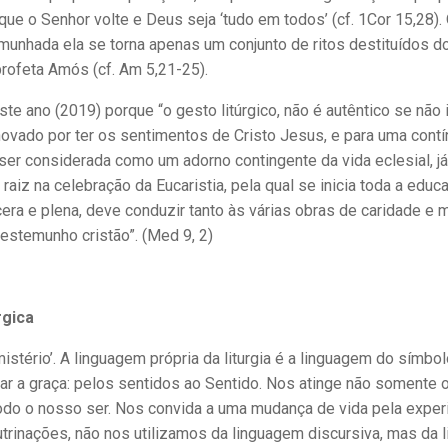
que o Senhor volte e Deus seja ‘tudo em todos’ (cf. 1Cor 15,28).
temunhada ela se torna apenas um conjunto de ritos destituídos d
profeta Amós (cf. Am 5,21-25).
te ano (2019) porque “o gesto litúrgico, não é autêntico se não 
vado por ter os sentimentos de Cristo Jesus, e para uma contí
e ser consi­derada como um adorno contingente da vida eclesial, j
aiz na celebração da Eucaristia, pela qual se inicia toda a educ
cera e plena, deve conduzir tanto às várias obras de caridade e 
estemunho cristão”. (Med 9, 2)
rgica
istério’. A linguagem própria da liturgia é a linguagem do símbo
icar a graça: pelos sentidos ao Sentido. Nos atinge não somente 
, todo o nosso ser. Nos convida a uma mudança de vida pela exper
outrinações, não nos utilizamos da linguagem discursiva, mas da