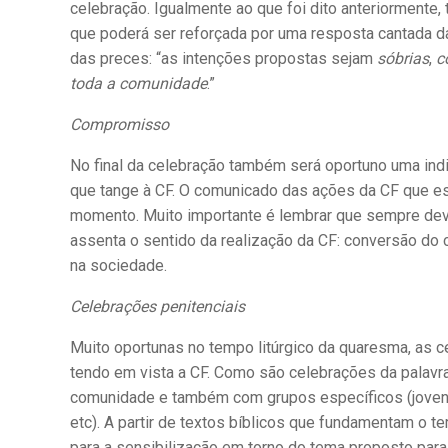
celebração. Igualmente ao que foi dito anteriormente
que poderá ser reforçada por uma resposta cantada d
das preces: “as intenções propostas sejam
sóbrias
,
c
toda a comunidade
.”
Compromisso
No final da celebração também será oportuno uma in
que tange à CF. O comunicado das ações da CF que e
momento. Muito importante é lembrar que sempre deve
assenta o sentido da realização da CF: conversão do
na sociedade.
Celebrações penitenciais
Muito oportunas no tempo litúrgico da quaresma, as 
tendo em vista a CF. Como são celebrações da palavra
comunidade e também com grupos específicos (jovens, 
etc). A partir de textos bíblicos que fundamentam o 
para a sensibilização em torno do tema proposto para