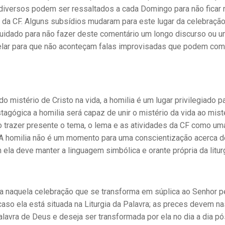
iversos podem ser ressaltados a cada Domingo para não ficar r
da CF. Alguns subsídios mudaram para este lugar da celebração
cuidado para não fazer deste comentário um longo discurso ou 
e zelar para que não aconteçam falas improvisadas que podem co
istério de Cristo na vida, a homilia é um lugar privilegiado par
agógica a homilia será capaz de unir o mistério da vida ao mist
no trazer presente o tema, o lema e as atividades da CF como um
. A homilia não é um momento para uma conscientização acerca 
ela deve manter a linguagem simbólica e orante própria da liturg
a naquela celebração que se transforma em súplica ao Senhor p
aso ela está situada na Liturgia da Palavra; as preces devem na
alavra de Deus e deseja ser transformada por ela no dia a dia pó