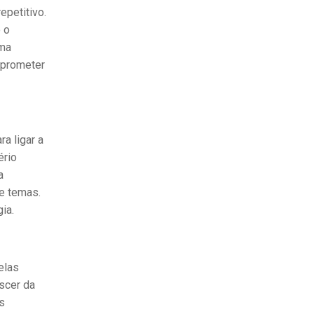
epetitivo.
 o
uma
mprometer
a ligar a
ério
a
de temas.
ia.
elas
scer da
s