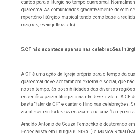
cantos para a liturgia no tempo quaresmal. Normalmen
quaresma. As comunidades gradativamente devem se se
repertório litúrgico-musical tendo como base a realidad
orações, evangelhos, etc).
5.CF não acontece apenas nas celebrações litúrg
A CF é uma ação da Igreja própria para o tempo da qua
quaresmal deve ser também externa e social, que não s
nosso tempo, às possibilidades das diversas regiões 
específico para a liturgia, mas ela deve ir além. A C
basta “falar da CF” e cantar o Hino nas celebrações. 
acontecer em todos os espaços que uma “Igreja em sa
Arnaldo Antonio de Souza Temochko é doutorando em
Especialista em Liturgia (UNISAL) e Música Ritual (