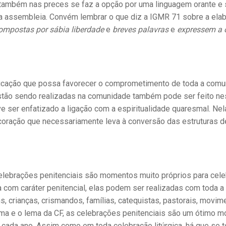
, também nas preces se faz a opção por uma linguagem orante e 
a assembleia. Convém lembrar o que diz a IGMR 71 sobre a ela
ompostas por sábia liberdade
e
breves palavras
e
expressem a 
dicação que possa favorecer o comprometimento de toda a comu
stão sendo realizadas na comunidade também pode ser feito ne
 ser enfatizado a ligação com a espiritualidade quaresmal. Nel
 coração que necessariamente leva à conversão das estruturas 
celebrações penitenciais são momentos muito próprios para cele
 com caráter penitencial, elas podem ser realizadas com toda a
crianças, crismandos, famílias, catequistas, pastorais, movim
tema e o lema da CF, as celebrações penitenciais são um ótimo 
 cada ano. Assim como em toda celebração litúrgica, há que se 