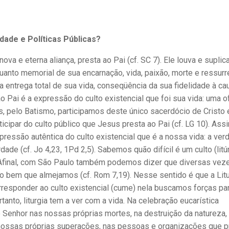
dade e Políticas Públicas?
nova e eterna aliança, presta ao Pai (cf. SC 7). Ele louva e suplic
anto memorial de sua encarnação, vida, paixão, morte e ressurr
a entrega total de sua vida, conseqüência da sua fidelidade à ca
ao Pai é a expressão do culto existencial que foi sua vida: uma 
ãs, pelo Batismo, participamos deste único sacerdócio de Cristo 
ticipar do culto público que Jesus presta ao Pai (cf. LG 10). As
pressão autêntica do culto existencial que é a nossa vida: a ver
dade (cf. Jo 4,23, 1Pd 2,5). Sabemos quão difícil é um culto (litú
). Afinal, com São Paulo também podemos dizer que diversas vez
 bem que almejamos (cf. Rom 7,19). Nesse sentido é que a Litu
rresponder ao culto existencial (cume) nela buscamos forças par
anto, liturgia tem a ver com a vida. Na celebração eucarística
Senhor nas nossas próprias mortes, na destruição da natureza,
s nossas próprias superações, nas pessoas e organizações que p