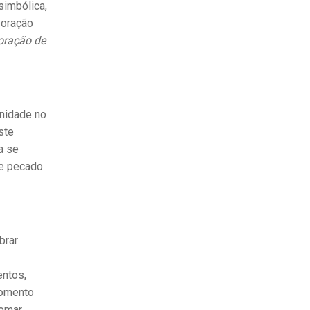
simbólica,
boração
oração de
nidade no
ste
a se
de pecado
brar
entos,
momento
tomar