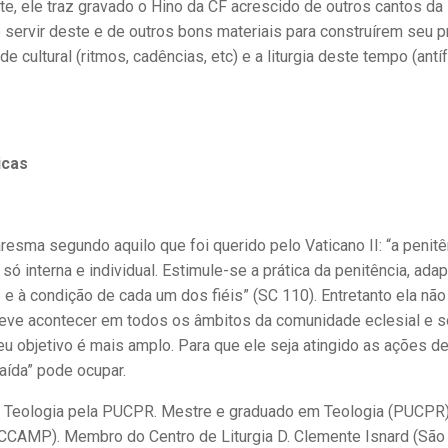
te, ele traz gravado o Hino da CF acrescido de outros cantos da
rvir deste e de outros bons materiais para construírem seu p
e cultural (ritmos, cadências, etc) e a liturgia deste tempo (antí
icas
resma segundo aquilo que foi querido pelo Vaticano II: “a penitê
ó interna e individual. Estimule-se a prática da penitência, ada
e à condição de cada um dos fiéis” (SC 110). Entretanto ela não
F deve acontecer em todos os âmbitos da comunidade eclesial e s
Seu objetivo é mais amplo. Para que ele seja atingido as ações 
ída” pode ocupar.
 Teologia pela PUCPR. Mestre e graduado em Teologia (PUCPR)
FACCAMP). Membro do Centro de Liturgia D. Clemente Isnard (São