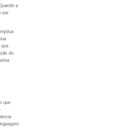
 Quando a
o ser
implica
nua
á que
ação do
mútua
lo que
o
iência
 linguagem