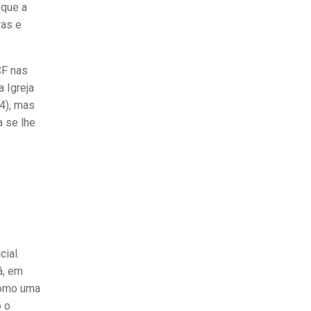
 que a
ras e
CF nas
 Igreja
,4), mas
a se lhe
ial.
á, em
 como uma
o o