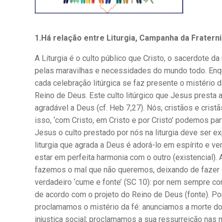
1.Há relação entre Liturgia, Campanha da Fraterni
A Liturgia é o culto público que Cristo, o sacerdote da 
pelas maravilhas e necessidades do mundo todo. Enqu
cada celebração litúrgica se faz presente o mistério d
Reino de Deus. Este culto litúrgico que Jesus presta 
agradável a Deus (cf. Heb 7,27). Nós, cristãos e crist
isso, ‘com Cristo, em Cristo e por Cristo’ podemos par
Jesus o culto prestado por nós na liturgia deve ser ex
liturgia que agrada a Deus é adorá-lo em espírito e ver
estar em perfeita harmonia com o outro (existencial
fazemos o mal que não queremos, deixando de fazer o
verdadeiro ‘cume e fonte’ (SC 10): por nem sempre co
de acordo com o projeto do Reino de Deus (fonte). Port
proclamamos o mistério da fé: anunciamos a morte do 
injustiça social; proclamamos a sua ressurreição na