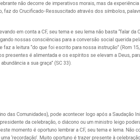
ebrante não decorre de imperativos morais, mas da experiência
to, faz do Crucificado-Ressuscitado através dos símbolos, palav
 levando em conta a CF, seu tema e seu lema não basta “falar da 
rgando nossas consciências para a conversão social querida pela
faz a leitura “do que foi escrito para nossa instrução” (Rom 15
os presentes é alimentada e os espíritos se elevam a Deus, par
bundância a sua graça” (SC 33).
vino das Comunidades), pode acontecer logo após a Saudação Inic
 presidente da celebração, o diácono ou um ministro leigo poder
”. Neste momento é oportuno lembrar a CF, seu tema e lema. Não
ma ‘recordação’. Muito oportuno é trazer presente à celebraçã