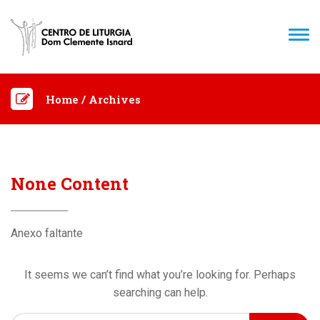
TOG
NAV
Home
/
Archives
None Content
Anexo faltante
It seems we can’t find what you’re looking for. Perhaps
searching can help.